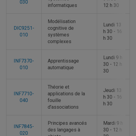
030
informatiques
12 h 30
Modélisation
Lundi 13
DIC9251-
cognitive de
h 30 - 16
010
systèmes
h 30
complexes
Lundi 9 h
INF7370-
Apprentissage
30 - 12 h
010
automatique
30
Théorie et
Jeudi 13
INF7710-
applications de la
h 30 - 16
040
fouille
h 30
d'associations
Principes avancés
Mardi 9 h
INF7845-
des langages à
30 - 12 h
020