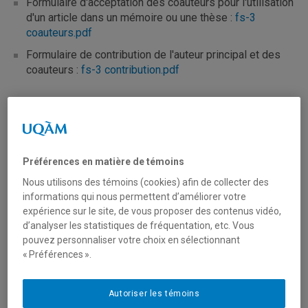
Formulaire d'acceptation des coauteurs pour l'utilisation
d'un article dans un mémoire ou une thèse :
fs-3
coauteurs.pdf
Formulaire de contribution de l'auteur principal et des
coauteurs :
fs-3 contribution.pdf
Descriptif du cours à contenu
variable
Préférences en matière de témoins
INF889X - Sujets spéciaux en informatique
Nous utilisons des témoins (cookies) afin de collecter des
informations qui nous permettent d’améliorer votre
expérience sur le site, de vous proposer des contenus vidéo,
Liste des cours offerts Hiver
d’analyser les statistiques de fréquentation, etc. Vous
2026
pouvez personnaliser votre choix en sélectionnant
« Préférences ».
Cours obligatoires
Autoriser les témoins