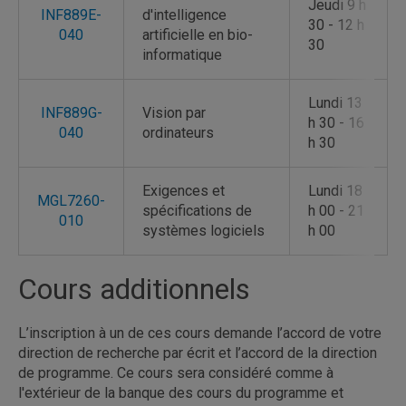
Jeudi 9 h
INF889E-
d'intelligence
30 - 12 h
040
artificielle en bio-
30
informatique
Lundi 13
INF889G-
Vision par
h 30 - 16
040
ordinateurs
h 30
Exigences et
Lundi 18
MGL7260-
spécifications de
h 00 - 21
010
systèmes logiciels
h 00
Cours additionnels
L’inscription à un de ces cours demande l’accord de votre
direction de recherche par écrit et l’accord de la direction
de programme. Ce cours sera considéré comme à
l'extérieur de la banque des cours du programme et