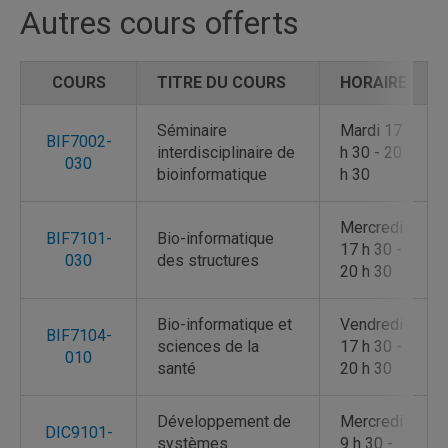
Autres cours offerts
COURS
COURS
TITRE DU COURS
TITRE DU COURS
HORAIRE
HORAIRE
Séminaire
Mardi 17
BIF7002-
interdisciplinaire de
h 30 - 20
030
bioinformatique
h 30
Mercredi
BIF7101-
Bio-informatique
17 h 30 -
030
des structures
20 h 30
Bio-informatique et
Vendredi
BIF7104-
sciences de la
17 h 30 -
010
santé
20 h 30
Développement de
Mercredi
DIC9101-
systèmes
9 h 30 -