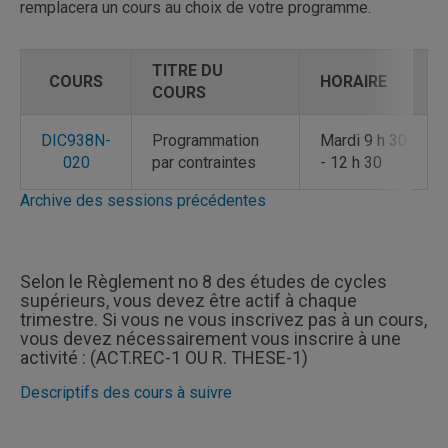
remplacera un cours au choix de votre programme.
TITRE DU
TITRE DU
COURS
COURS
HORAIRE
HORAIRE
COURS
COURS
DIC938N-
Programmation
Mardi 9 h 30
020
par contraintes
- 12 h 30
Archive des sessions précédentes
Selon le Règlement no 8 des études de cycles
supérieurs, vous devez être actif à chaque
trimestre. Si vous ne vous inscrivez pas à un cours,
vous devez nécessairement vous inscrire à une
activité : (ACT.REC-1 OU R. THESE-1)
Descriptifs des cours à suivre