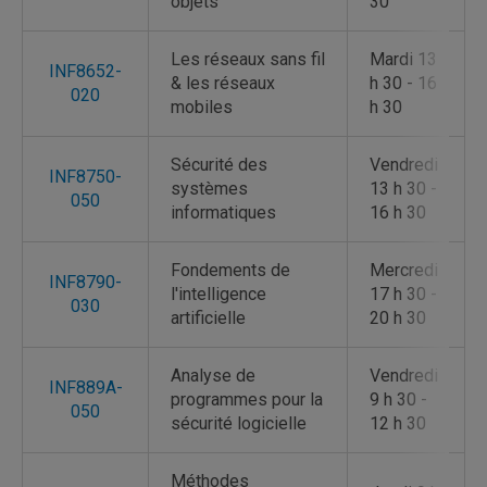
objets
30
Les réseaux sans fil
Mardi 13
INF8652-
& les réseaux
h 30 - 16
020
mobiles
h 30
Sécurité des
Vendredi
INF8750-
systèmes
13 h 30 -
050
informatiques
16 h 30
Fondements de
Mercredi
INF8790-
l'intelligence
17 h 30 -
030
artificielle
20 h 30
Analyse de
Vendredi
INF889A-
programmes pour la
9 h 30 -
050
sécurité logicielle
12 h 30
Méthodes