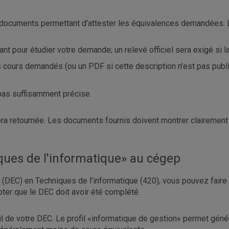
r les documents permettant d'attester les équivalences demandé
isant pour étudier votre demande; un relevé officiel sera exigé si
urs cours demandés (ou un PDF si cette description n'est pas publ
 pas suffisamment précise.
a retournée. Les documents fournis doivent montrer clairement l
ques de l'informatique» au cégep
 (DEC) en Techniques de l'informatique (420), vous pouvez faire
noter que le DEC doit avoir été complété.
il de votre DEC. Le profil «informatique de gestion» permet géné