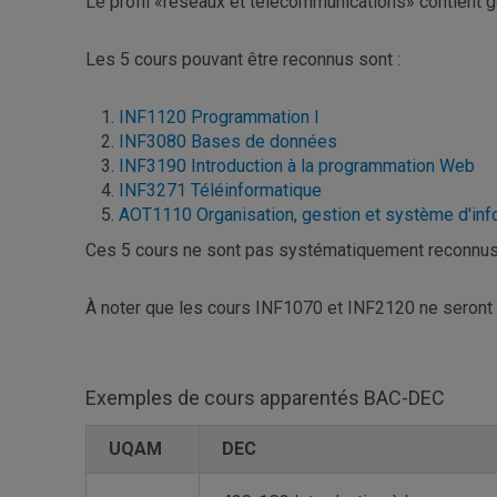
Le profil «réseaux et télécommunications» contient 
Les 5 cours pouvant être reconnus sont :
INF1120 Programmation I
INF3080 Bases de données
INF3190 Introduction à la programmation Web
INF3271 Téléinformatique
AOT1110 Organisation, gestion et système d'inf
Ces 5 cours ne sont pas systématiquement reconnus. 
À noter que les cours INF1070 et INF2120 ne seront 
Exemples de cours apparentés BAC-DEC
UQAM
UQAM
DEC
DEC