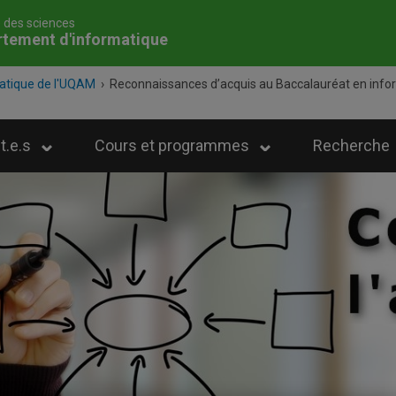
é des sciences
rtement d'informatique
atique de l'UQAM
›
Reconnaissances d’acquis au Baccalauréat en info
t.e.s
Cours et programmes
Recherche