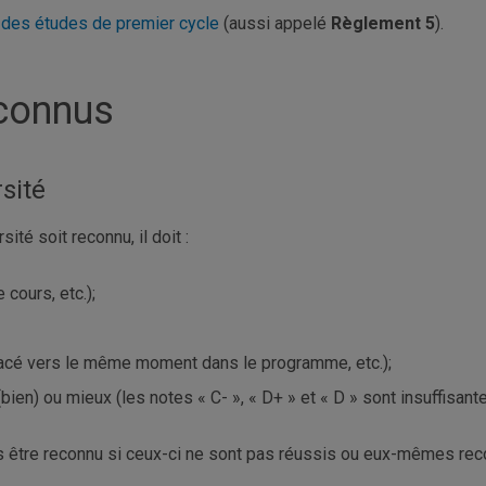
des études de premier cycle
(aussi appelé
Règlement 5
).
connus
sité
ité soit reconnu, il doit :
 cours, etc.);
 placé vers le même moment dans le programme, etc.);
bien) ou mieux (les notes « C- », « D+ » et « D » sont insuffisante
as être reconnu si ceux-ci ne sont pas réussis ou eux-mêmes rec