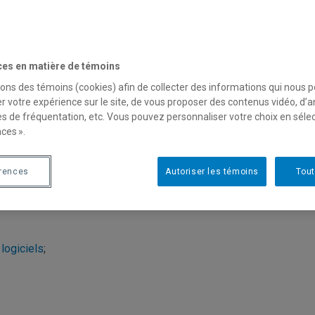
ces en matière de témoins
sons des témoins (cookies) afin de collecter des informations qui nous 
uis au Baccalauréat en inf
r votre expérience sur le site, de vous proposer des contenus vidéo, d’a
es de fréquentation, etc. Vous pouvez personnaliser votre choix en séle
ats en informatique
ces ».
érences
Autoriser les témoins
Tout
connaissance des acquis pour les programmes suivants:
logiciels
;